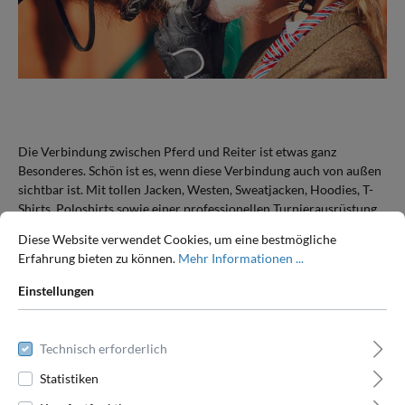
Die Verbindung zwischen Pferd und Reiter ist etwas ganz
Besonderes. Schön ist es, wenn diese Verbindung auch von außen
sichtbar ist. Mit tollen Jacken, Westen, Sweatjacken, Hoodies, T-
Shirts, Poloshirts sowie einer professionellen Turnierausrüstung
statten wir Reiter sowie ganze Mannschaften und Teams aus.
Diese Website verwendet Cookies, um eine bestmögliche
Jedem unserer Artikel können Sie dabei die persönliche Note
Erfahrung bieten zu können.
Mehr Informationen ...
verleihen.
Einstellungen
Wir empfehlen eine individuelle Bestickung. Diese ist langlebiger
als Druck und veredelt den Artikel auf hochwertige Weise. Gerne
beraten wir Sie bei der Auswahl Ihrer Bestickung. Nehmen Sie
Technisch erforderlich
gerne Kontakt auf!
Statistiken