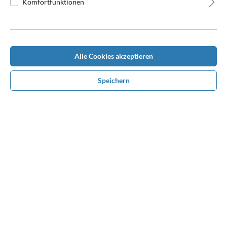
Komfortfunktionen
Filter
1
2
3
Alle Cookies akzeptieren
Speichern
Comfort Soft Jacke
Comfort Soft Jacke
(Damen)
(Herren)
Ideale Teamjacke, hoher
Ideale Teamjacke, hoher
Tragekomfort,
Tragekomfort,
atmungsaktiv, wind- und
atmungsaktiv, wind- und