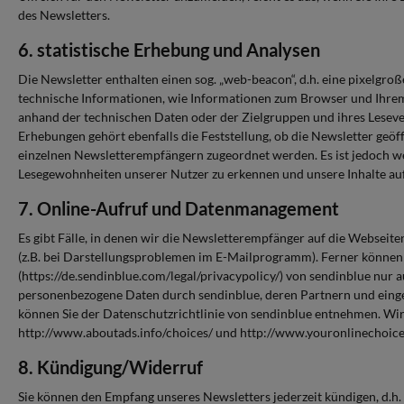
des Newsletters.
6. statistische Erhebung und Analysen
Die Newsletter enthalten einen sog. „web-beacon“, d.h. eine pixelgr
technische Informationen, wie Informationen zum Browser und Ihrem 
anhand der technischen Daten oder der Zielgruppen und ihres Lesever
Erhebungen gehört ebenfalls die Feststellung, ob die Newsletter ge
einzelnen Newsletterempfängern zugeordnet werden. Es ist jedoch we
Lesegewohnheiten unserer Nutzer zu erkennen und unsere Inhalte auf
7. Online-Aufruf und Datenmanagement
Es gibt Fälle, in denen wir die Newsletterempfänger auf die Webseit
(z.B. bei Darstellungsproblemen im E-Mailprogramm). Ferner können N
(https://de.sendinblue.com/legal/privacypolicy/) von sendinblue nur
personenbezogene Daten durch sendinblue, deren Partnern und eingese
können Sie der Datenschutzrichtlinie von sendinblue entnehmen. Wi
http://www.aboutads.info/choices/ und http://www.youronlinechoice
8. Kündigung/Widerruf
Sie können den Empfang unseres Newsletters jederzeit kündigen, d.h. 