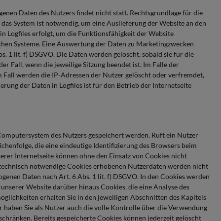
nen Daten des Nutzers findet nicht statt. Rechtsgrundlage für die
 das System ist notwendig, um eine Auslieferung der Website an den
n Logfiles erfolgt, um die Funktionsfähigkeit der Website
ischen Systeme. Eine Auswertung der Daten zu Marketingzwecken
. 1 lit. f) DSGVO. Die Daten werden gelöscht, sobald sie für die
r Fall, wenn die jeweilige Sitzung beendet ist. Im Falle der
em Fall werden die IP-Adressen der Nutzer gelöscht oder verfremdet,
ung der Daten in Logfiles ist für den Betrieb der Internetseite
Computersystem des Nutzers gespeichert werden. Ruft ein Nutzer
chenfolge, die eine eindeutige Identifizierung des Browsers beim
erer Internetseite können ohne den Einsatz von Cookies nicht
ch technisch notwendige Cookies erhobenen Nutzerdaten werden nicht
ogenen Daten nach Art. 6 Abs. 1 lit. f) DSGVO. In den Cookies werden
unserer Website darüber hinaus Cookies, die eine Analyse des
ichkeiten erhalten Sie in den jeweiligen Abschnitten des Kapitels
 haben Sie als Nutzer auch die volle Kontrolle über die Verwendung
chränken. Bereits gespeicherte Cookies können jederzeit gelöscht