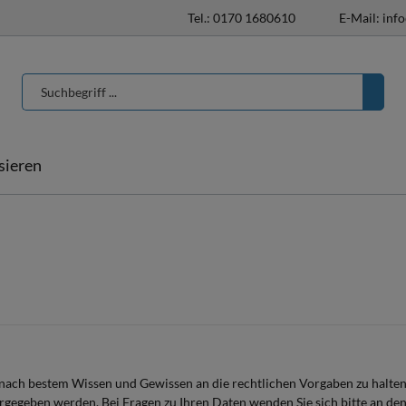
Tel.: 0170 1680610
E-Mail: inf
isieren
T-Shirts & Poloshirts
Pferdedecken
Pferdedecken
individualisieren
Halfter & Stricke
Hufglocken
nach bestem Wissen und Gewissen an die rechtlichen Vorgaben zu halten.
gegeben werden. Bei Fragen zu Ihren Daten wenden Sie sich bitte an den