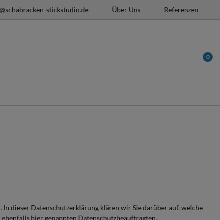
o@schabracken-stickstudio.de
Über Uns
Referenzen
0
 In dieser Datenschutzerklärung klären wir Sie darüber auf, welche
 ebenfalls hier genannten Datenschutzbeauftragten.