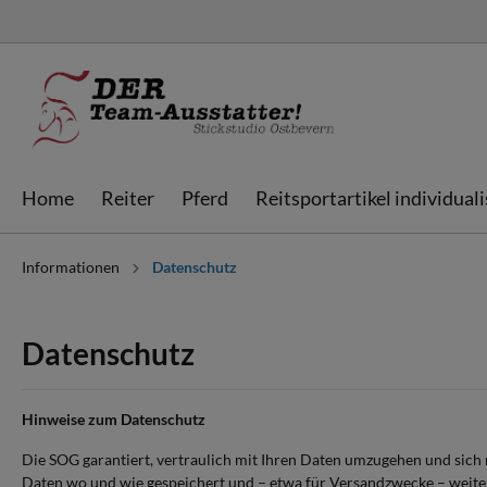
Home
Reiter
Pferd
Reitsportartikel individual
Informationen
Datenschutz
Jacken & Westen
Schabracken
Schabracken
Sweatjacken &
Fliegenhauben
Fliegenhauben
individualisieren
Hoodies
individualisieren
Bandagen
Streichkappen
Datenschutz
Ausrüstung & Bags
Gamaschen
Boxvorhänge &
Hinweise zum Datenschutz
Doorgates
Die SOG garantiert, vertraulich mit Ihren Daten umzugehen und sich 
Daten wo und wie gespeichert und – etwa für Versandzwecke – weiter