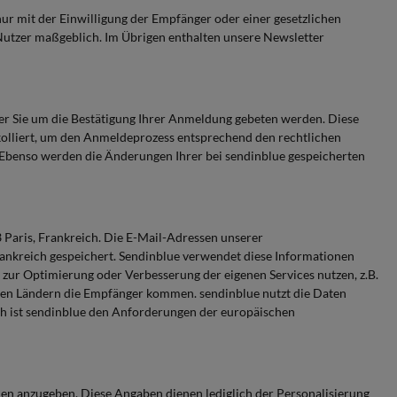
ur mit der Einwilligung der Empfänger oder einer gesetzlichen
Nutzer maßgeblich. Im Übrigen enthalten unsere Newsletter
der Sie um die Bestätigung Ihrer Anmeldung gebeten werden. Diese
olliert, um den Anmeldeprozess entsprechend den rechtlichen
 Ebenso werden die Änderungen Ihrer bei sendinblue gespeicherten
3 Paris, Frankreich. Die E-Mail-Adressen unserer
ankreich gespeichert. Sendinblue verwendet diese Informationen
ur Optimierung oder Verbesserung der eigenen Services nutzen, z.B.
hen Ländern die Empfänger kommen. sendinblue nutzt die Daten
ch ist sendinblue den Anforderungen der europäischen
men anzugeben. Diese Angaben dienen lediglich der Personalisierung