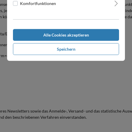
Komfortfunktionen
unsere Website deaktiviert, können möglicherweise nicht mehr alle Funk
rs, jedoch durch Änderungen der Einstellung des Flash Players unterbinde
en können und so auch über deren Annahme entscheiden können. Hilfe daz
ta/Block-or-allow-cookies
Alle Cookies akzeptieren
ehnen
Speichern
&hlrm=en&answer=95647
seres Newsletters sowie das Anmelde-, Versand- und das statistische Aus
und den beschriebenen Verfahren einverstanden.