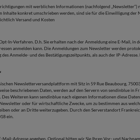
richtigungen mit werblichen Informationen (nachfolgend „Newsletter“) n
Inhalte konkret umschrieben werden, sind sie für die Einwilligung der 
ichtlich Versand und Kosten
pt-In-Verfahren. D.h. Sie erhalten nach der Anmeldung eine E-Mail, in 
adressen anmelden kann. Die Anmeldungen zum Newsletter werden protok
des Anmelde- und des Bestätigungszeitpunkts, als auch der IP-Adresse.
“
zösischen Newsletterversandplattform mit Sitz in 59 Rue Beaubourg, 7500
eise beschriebenen Daten, werden auf den Servern von sendinblue in Fr
Des Weiteren kann sendinblue nach eigenen Informationen diese Daten z
 Newsletter oder für wirtschaftliche Zwecke, um zu bestimmen aus welc
eiben oder an Dritte weiterzugeben. Durch den Serverstandort Frankrei
018 ein.
 E-Mail-Adresse angeben. Optional bitten wir Sie Ihren Vor- und Nachna