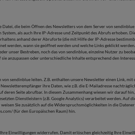
oße Datei, die beim Öffnen des Newsletters von dem Server von sendinbl
System, als auch Ihre IP-Adresse und Zeitpunkt des Abrufs erhoben. Di
haltens anhand derer Abruforte (die mit Hilfe der IP-Adresse bestimmbar 
öffnet werden, wann sie geöffnet werden und welche Links geklickt werd
der unser Bestreben, noch das von sendinblue, einzelne Nutzer zu beoba
 sie anzupassen oder unterschiedliche Inhalte entsprechend den Interes
en von sendinblue leiten. Z.B. enthalten unsere Newsletter einen Link, m
ewsletterempfänger ihre Daten, wie z.B. die E-Mailadresse nachträglich 
 auf deren Seite abrufbar. In diesem Zusammenhang wiesen wir darauf hin
tzten Dienstleistern (z.B. Google Analytics) verarbeitet werden. Auf d
r weisen Sie zusätzlich auf die Widerspruchsmöglichkeiten in die Date
s.com/ (für den Europäischen Raum) hin.
Ihre Einwilligungen widerrufen. Damit erlöschen gleichzeitig Ihre Einwil