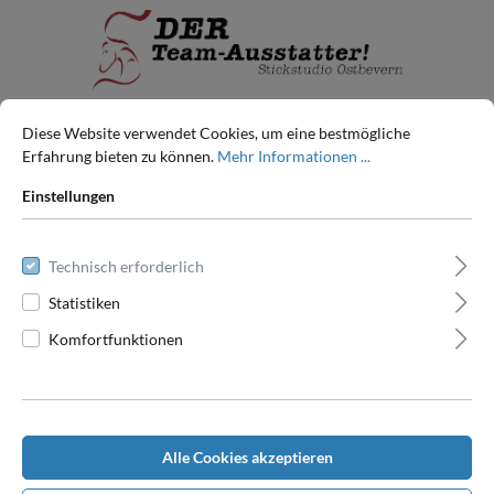
0
Diese Website verwendet Cookies, um eine bestmögliche
Erfahrung bieten zu können.
Mehr Informationen ...
Einstellungen
Technisch erforderlich
Statistiken
Komfortfunktionen
Ihr Merkzettel ist leer
Alle Cookies akzeptieren