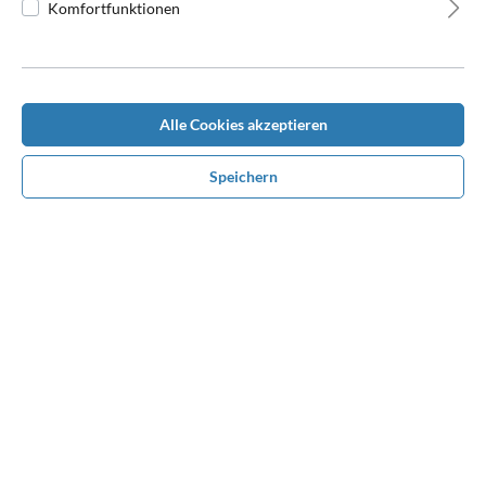
Komfortfunktionen
Alle Cookies akzeptieren
Beschreibung
Kapuzen-Sweatjacke, oeko-Tex zertifiziert, erstklassige Jacke in
Speichern
brillanten Farben, perfekter kann man sein Team nicht ausst…
Mehr
Bewertungen
Benötigen Sie Hilfe bei der
Konfiguration?
Rufen Sie uns unter
0170 1680610
an oder nehmen
Sie über Whatsapp Kontakt mit uns auf. Wir beraten
und unterstützen Sie persönlich bei Ihrem