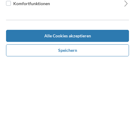
Komfortfunktionen
Alle Cookies akzeptieren
Beschreibung
Vielseitig verwendbare Fleece-Weste mit optimal veredelbarer
Speichern
Oberfläche für Sport, Freizeit u. Beruf, Seitentaschen m. Reißv…
Mehr
Bewertungen
Benötigen Sie Hilfe bei der
Konfiguration?
Rufen Sie uns unter
0170 1680610
an oder nehmen
Sie über Whatsapp Kontakt mit uns auf. Wir beraten
und unterstützen Sie persönlich bei Ihrem