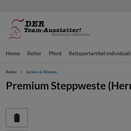
Home
Reiter
Pferd
Reitsportartikel individual
Reiter
Jacken & Westen
Jacken & Westen
Schabracken
Schabracken
Sweatjacken &
Fliegenhauben
Fliegenhauben
Premium Steppweste (Her
individualisieren
Hoodies
individualisieren
Bandagen
Streichkappen
Ausrüstung & Bags
Gamaschen
Boxvorhänge &
Doorgates