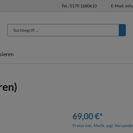
Tel.: 0170 1680610
E-Mail: inf
isieren
T-Shirts & Poloshirts
Pferdedecken
Pferdedecken
ren)
individualisieren
Halfter & Stricke
Hufglocken
69,00 €*
Preise inkl. MwSt. zzgl. Versandk