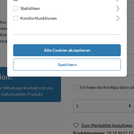
Statistiken
Pro-Stück-Aufschläge
Komfortfunktionen
hochwertig in Style und
Produktpreis
, wasser- und schmutzabweisend,
Zwischensumme
verschluss ist unterlegt,
szugang, Oeko-Tex zertifiziert,
Zusammenfassung
Alle Cookies akzeptieren
Gesamtpreis
Speichern
ion?
Ich habe die Konfiguration ü
er Whatsapp Kontakt mit uns
m individuellem Produkt.
Zum Merkzettel hinzufügen
Produktnummer:
18.18.9632.12