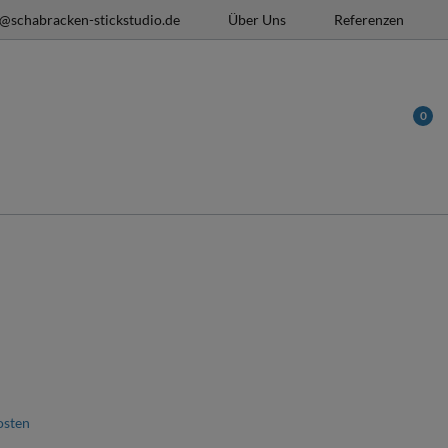
o@schabracken-stickstudio.de
Über Uns
Referenzen
0
osten