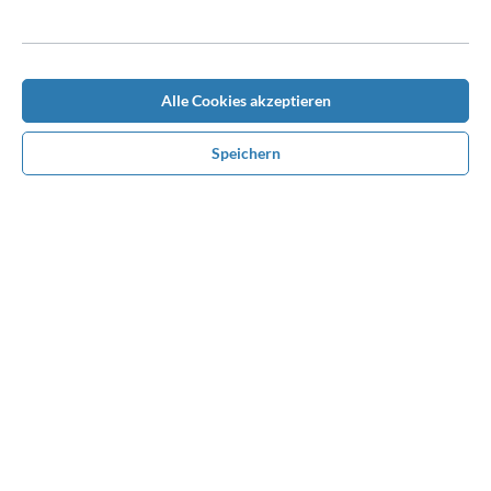
Anmelden
Ich bin Neukunde
Alle Cookies akzeptieren
Anrede*
Speichern
Vorname*
Nachname*
Neue E-Mail-Adresse*
Passwort*