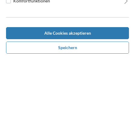
Komfortfunktionen
Alle Cookies akzeptieren
Beschreibung
Speichern
Die ideale Jacke für Vereine und Dein Team!Unsere Neuauflage
der beliebten und bewährten Cora-Blousons.Sportlich leichter
Bl…
Mehr
Bewertungen
Benötigen Sie Hilfe bei der
Konfiguration?
Rufen Sie uns unter
0170 1680610
an oder nehmen
Sie über Whatsapp Kontakt mit uns auf. Wir beraten
und unterstützen Sie persönlich bei Ihrem