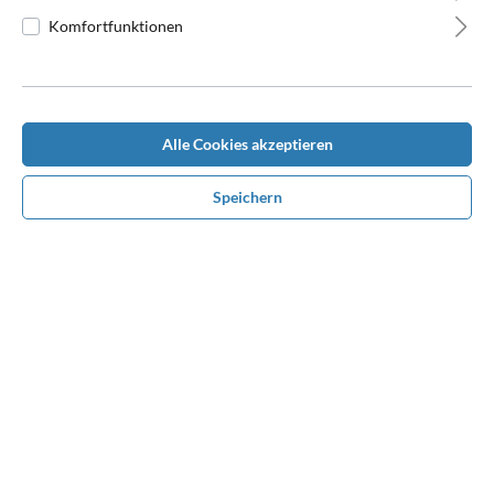
Komfortfunktionen
Beschreibung
Alle Cookies akzeptieren
Topseller, sehr gut liegende Scharbacke "aus gutem Hause",
Speichern
ansprechende großzügige Wellensteppung, die keine Wünsche
offen l…
Mehr
Bewertungen
Benötigen Sie Hilfe bei der
Konfiguration?
Rufen Sie uns unter
0170 1680610
an oder nehmen
Sie über Whatsapp Kontakt mit uns auf. Wir beraten
und unterstützen Sie persönlich bei Ihrem