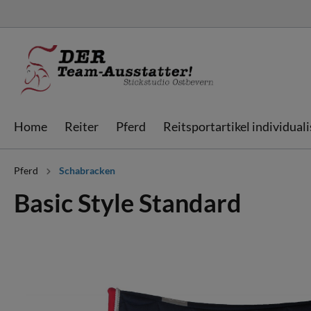
Home
Reiter
Pferd
Reitsportartikel individual
Pferd
Schabracken
Jacken & Westen
Schabracken
Schabracken
Sweatjacken &
Fliegenhauben
Fliegenhauben
Basic Style Standard
individualisieren
Hoodies
individualisieren
Bandagen
Streichkappen
Ausrüstung & Bags
Gamaschen
Boxvorhänge &
Doorgates