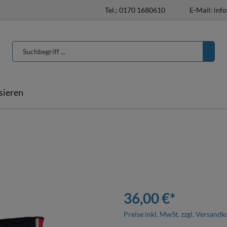
Tel.: 0170 1680610
E-Mail: inf
isieren
T-Shirts & Poloshirts
Pferdedecken
Pferdedecken
individualisieren
Halfter & Stricke
Hufglocken
36,00 €*
Preise inkl. MwSt. zzgl. Versandk