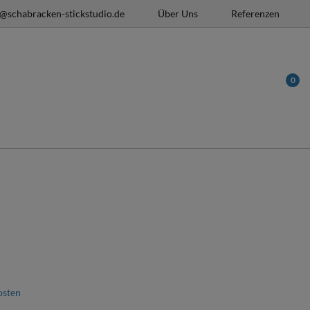
o@schabracken-stickstudio.de
Über Uns
Referenzen
0
osten