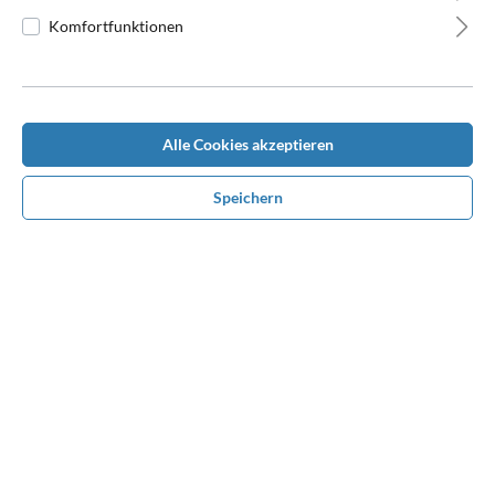
Komfortfunktionen
Beschreibung
Alle Cookies akzeptieren
Topseller, sehr gut liegende Scharbacke \"aus gutem Hause\",
Speichern
ansprechende großzügige Wellensteppung, die keine Wünsche
offen…
Mehr
Bewertungen
Benötigen Sie Hilfe bei der
Konfiguration?
Rufen Sie uns unter
0170 1680610
an oder nehmen
Sie über Whatsapp Kontakt mit uns auf. Wir beraten
und unterstützen Sie persönlich bei Ihrem