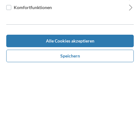
Komfortfunktionen
Beschreibung
Alle Cookies akzeptieren
Topseller, sehr gut liegende Scharbacke \"aus gutem Hause\",
Speichern
ansprechende großzügige Wellensteppung, die keine Wünsche
offen…
Mehr
Bewertungen
Benötigen Sie Hilfe bei der
Konfiguration?
Rufen Sie uns unter
0170 1680610
an oder nehmen
Sie über Whatsapp Kontakt mit uns auf. Wir beraten
und unterstützen Sie persönlich bei Ihrem