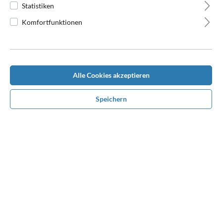
Statistiken
Komfortfunktionen
Alle Cookies akzeptieren
Speichern
Beschreibung
Topseller, sehr gut liegende Scharbacke "aus gutem Hause",
ansprechende großzügige Wellensteppung, die keine Wünsche
offen l…
Mehr
Bewertungen