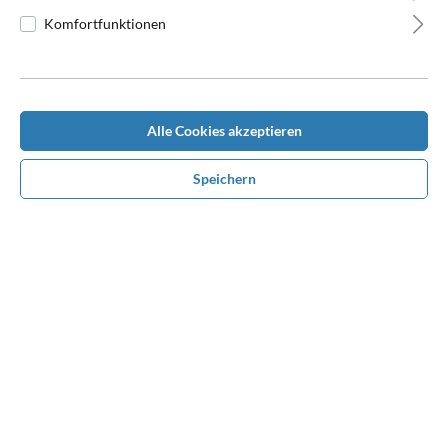
Komfortfunktionen
Beschreibung
Alle Cookies akzeptieren
Topseller, sehr gut liegende Scharbacke "aus gutem Hause",
Speichern
ansprechende großzügige Wellensteppung, die keine Wünsche
offen l…
Mehr
Bewertungen
Benötigen Sie Hilfe bei der
Konfiguration?
Rufen Sie uns unter
0170 1680610
an oder nehmen
Sie über Whatsapp Kontakt mit uns auf. Wir beraten
und unterstützen Sie persönlich bei Ihrem