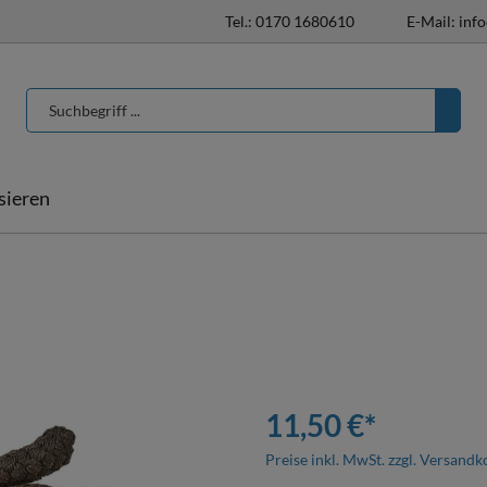
Tel.: 0170 1680610
E-Mail: inf
isieren
T-Shirts & Poloshirts
Pferdedecken
Pferdedecken
individualisieren
Halfter & Stricke
Hufglocken
11,50 €*
Preise inkl. MwSt. zzgl. Versandk