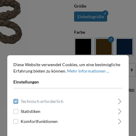
Größe
Einheitsgröße
Farbe
Diese Website verwendet Cookies, um eine bestmögliche
Erfahrung bieten zu können.
Mehr Informationen ...
Einstellungen
Zum Merkzettel hinzufügen
Produktnummer:
602.207.3
Technisch erforderlich
Statistiken
Komfortfunktionen