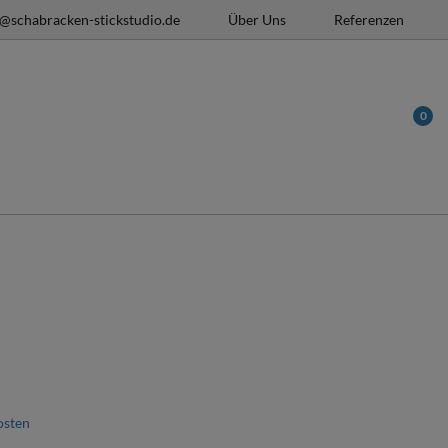
o@schabracken-stickstudio.de
Über Uns
Referenzen
0
osten