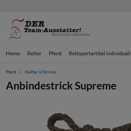
Home
Reiter
Pferd
Reitsportartikel individual
Pferd
Halfter & Stricke
Jacken & Westen
Schabracken
Schabracken
Sweatjacken &
Fliegenhauben
Fliegenhauben
Anbindestrick Supreme
individualisieren
Hoodies
individualisieren
Bandagen
Streichkappen
Ausrüstung & Bags
Gamaschen
Boxvorhänge &
Doorgates