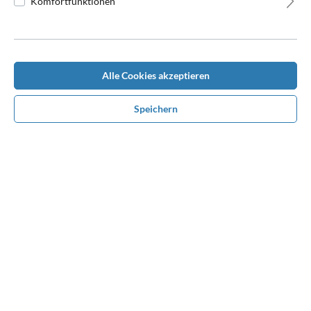
Komfortfunktionen
Alle Cookies akzeptieren
Beschreibung
Speichern
Exklusive Weiterentwicklung des Bestsellers Air-Flow, die über
eine dickere, atmungsaktive Füllung verfügt, noch bessere Pol…
Mehr
Bewertungen
Benötigen Sie Hilfe bei der
Konfiguration?
Rufen Sie uns unter
0170 1680610
an oder nehmen
Sie über Whatsapp Kontakt mit uns auf. Wir beraten
und unterstützen Sie persönlich bei Ihrem