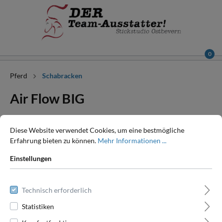
0
Pferd
Schabracken
Air Flow BIG
Diese Website verwendet Cookies, um eine bestmögliche
Erfahrung bieten zu können.
Mehr Informationen ...
Einstellungen
Technisch erforderlich
Statistiken