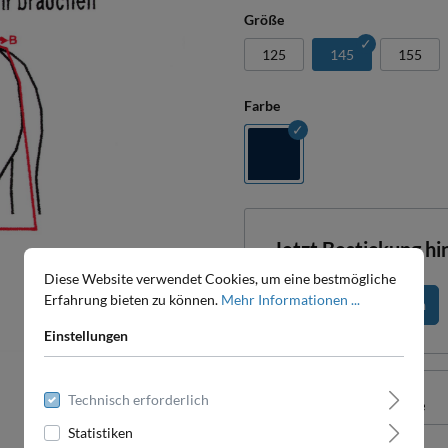
Größe
125
145
155
Farbe
Jetzt Bestickung h
Diese Website verwendet Cookies, um eine bestmögliche
Erfahrung bieten zu können.
Mehr Informationen ...
Produkt konfigurieren
Einstellungen
Technisch erforderlich
Pro-Stück-Aufschläge
Statistiken
Produktpreis