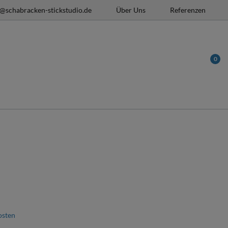
o@schabracken-stickstudio.de
Über Uns
Referenzen
0
osten