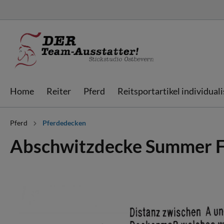
Home
Reiter
Pferd
Reitsportartikel individual
Pferd
Pferdedecken
Jacken & Westen
Schabracken
Schabracken
Sweatjacken &
Fliegenhauben
Fliegenhauben
Abschwitzdecke Summer F
individualisieren
Hoodies
individualisieren
Bandagen
Streichkappen
Ausrüstung & Bags
Gamaschen
Boxvorhänge &
Doorgates