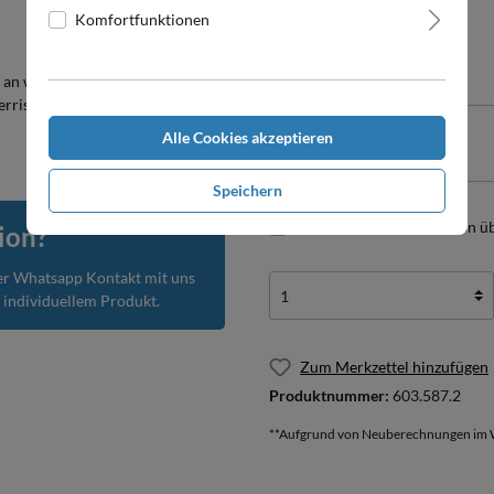
Komfortfunktionen
Zwischensumme
an waren Tagen und gleichzeitig
Zusammenfassung
rristschutz aus Kunstfell.
Gesamtpreis
Alle Cookies akzeptieren
Speichern
Ich habe die Konfiguration ü
ion?
er Whatsapp Kontakt mit uns
m individuellem Produkt.
Zum Merkzettel hinzufügen
Produktnummer:
603.587.2
**Aufgrund von Neuberechnungen im W