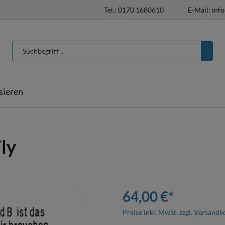
Tel.: 0170 1680610
E-Mail: inf
isieren
T-Shirts & Poloshirts
Pferdedecken
Pferdedecken
ly
individualisieren
Halfter & Stricke
Hufglocken
64,00 €*
Preise inkl. MwSt. zzgl. Versandk