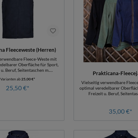
na Fleeceweste (Herren)
 verwendbare Fleece-Weste mit
edelbarer Oberfläche für Sport,
t u. Beruf, Seitentaschen m.
Prakticana-Fleecej
uss, Damengr. Leicht tailliert,
Varianten ab
25,00 €*
egulär,Material: 320gr./qm
Vielseitig verwendbare Fleec
lingfleece, 100% Polyester
25,50 €*
optimal veredelbarer Oberfläch
Freizeit u. Beruf, Seitenta
Reißverschluss, Damengr. Leich
Herren regulär,Material: 
Antipillingfleece, 100% Pol
35,00 €*
Variante Prakticana-Ear
schokofarbigem Rand!Dieser 
auch als Weste in vier neuen F
erhältlich!Einfach anfr