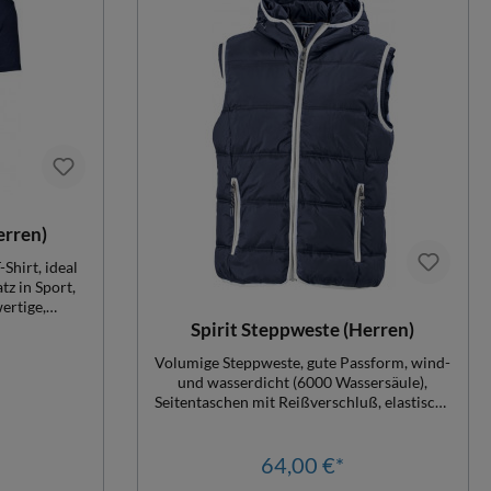
erren)
Shirt, ideal
tz in Sport,
ertige,
r weich und
Spirit Steppweste (Herren)
 m. Elastan,
Volumige Steppweste, gute Passform, wind-
hen und
und wasserdicht (6000 Wassersäule),
Nähte,
Seitentaschen mit Reißverschluß, elastische
Tailliert,
Abschlüsse an den Armlöchern,
angarmshirts
Innentasche, Kapuze, kontrastfarbiger
 gekämmte
Rand, Veredelung durch RS am Rücken
64,00 €*
optimal, Damengr. Tailliert, Herrengr. Slim