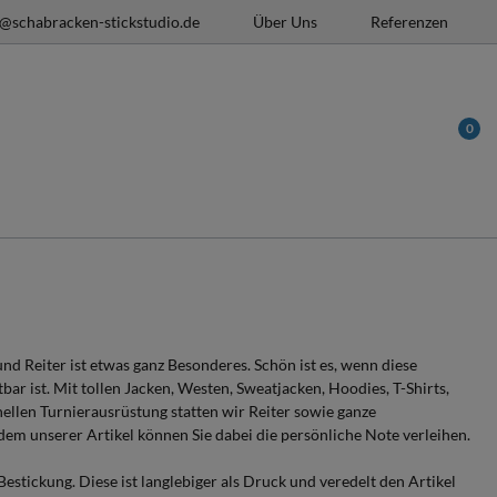
o@schabracken-stickstudio.de
Über Uns
Referenzen
0
d Reiter ist etwas ganz Besonderes. Schön ist es, wenn diese
ar ist. Mit tollen Jacken, Westen, Sweatjacken, Hoodies, T-Shirts,
nellen Turnierausrüstung statten wir Reiter sowie ganze
em unserer Artikel können Sie dabei die persönliche Note verleihen.
estickung. Diese ist langlebiger als Druck und veredelt den Artikel