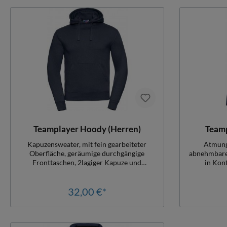
Elastan
Teamplayer Hoody (Herren)
Teamp
Kapuzensweater, mit fein gearbeiteter
Atmungs
Oberfläche, geräumige durchgängige
abnehmbare
Fronttaschen, 2lagiger Kapuze und
in Kon
verdecktem YKK-Reißverschluss, weichen
Seitent
Ärmelbündchen, optimale Passform durch
Reißversc
schlank geschnittene Schulterpartien und
32,00 €*
Ansprü
Ärmel, mit stylischem Nackenband,
geschn
Damengrößen leicht tailliert, Herren
Dameng
regulär, auch in Kindergrößen erhältlich
Veredelba
Polyester