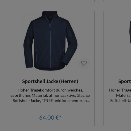
Sportshell Jacke (Herren)
Sport
Hoher Tragekomfort durch weiches,
Hoher Trage
sportliches Material, atmungsaktive, 3lagige
Material
Softshell-Jacke, TPU-Funktionsmembran,
Softshell-
wasser- und winddicht, verstellbare
wasser- 
Stopper am Saum, 2 Innentaschen,
Stopper
Seitentaschen m. Reißverschluss, Damengr.
64,00 €*
Seitentasch
tailliert, sehr gut für Veredelung geeignet,
tailliert, s
Material: 270 gr./qm, 92% Polyester, 8%
Material: 