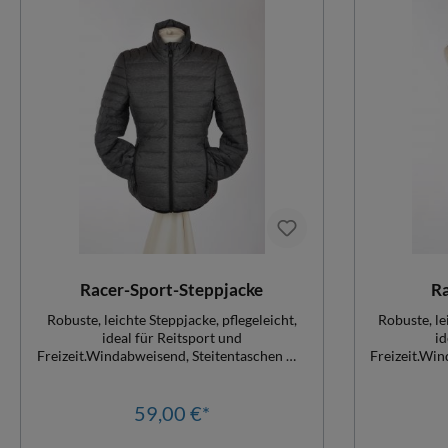
Racer-Sport-Steppjacke
R
Robuste, leichte Steppjacke, pflegeleicht,
Robuste, le
ideal für Reitsport und
id
Freizeit.Windabweisend, Steitentaschen mit
Freizeit.Win
Reißverschluss.Optimaler Schnitt.
Reißver
Damenjacke tailiert.Vereinskleidungsrabatt
(ab 20Stk. möglich)
59,00 €*
tailiert.Ve