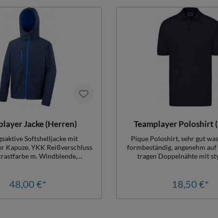
Elastan
Federn, 90% Daunen (kein Le
layer Jacke (Herren)
Teamplayer Poloshirt 
aktive Softshelljacke mit
Pique Poloshirt, sehr gut w
r Kapuze, YKK Reißverschluss
formbeständig, angenehm auf 
trastfarbe m. Windblende,
tragen Doppelnähte mit stylischem
aschen und Brusttasche m.
Nackenband im Kragen un
hluss, Teamjacke für höchste
Seitenschlitzen, ein echter H
che, Rücken etwas länger
48,00 €*
Bereich der Teambekleidung, A
18,50 €*
itten, Long-Life-Quality,
hoher Gebrauchsqualität, Dam
rößen tailliert, sehr gute
tailliert, Herrengr. Regulä
rkeit, Material: 320 gr. 93%
BaumwolleMaterial: 195gr/
, 7% Elastan, Mittelmembran,
Baumwolle, Kinder-Pique-P