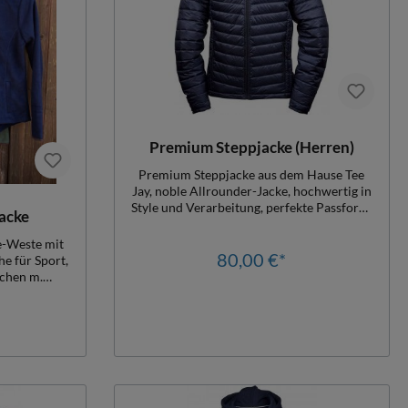
Premium Steppjacke (Herren)
Premium Steppjacke aus dem Hause Tee
Jay, noble Allrounder-Jacke, hochwertig in
Style und Verarbeitung, perfekte Passform,
acke
ideal für Sport, Freizeit und Beruf, wasser-
und schmutzabweisend, atmungsaktiv,
e-Weste mit
Seitentaschen m. Reißverschluss,
80,00 €*
e für Sport,
Innentasche, Frontreißverschluss ist
schen m.
unterlegt, Damengr. leicht tailliert,
t tailliert,
Herrengr. Slim, bis 5XL erhältlich,
320gr./qm
Veredlungszugang, Oeko-Tex zertifiziert,
yesterNeue
Material: 100% Polyester, wattiert
th mit
Artikel ist
arbvarianten
agen!