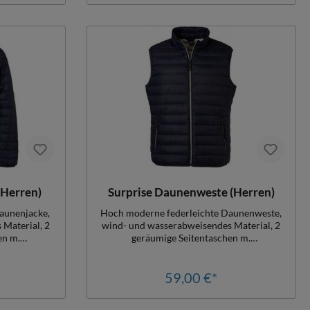
Material: Innen 100% Polyester, Außen
100% Polyamid
(Herren)
Surprise Daunenweste (Herren)
aunenjacke,
Hoch moderne federleichte Daunenweste,
Material, 2
wind- und wasserabweisendes Material, 2
en m.
geräumige Seitentaschen m.
rbe, einfach
Reißverschluss, in Kontrastfarbe, einfach
ortieren und
herrlich zu tragen, zu transportieren und
h ggf. beim
wieder anzuziehen, glättet sich ggf. beim
59,00 €*
Luxus pur,
Tragen, ein echter Gewinn, Luxus pur,
llung: 10%
Material: 100% Polyamid, Füllung: 10%