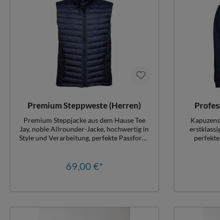
Premium Steppweste (Herren)
Profes
Premium Steppjacke aus dem Hause Tee
Kapuzensw
Jay, noble Allrounder-Jacke, hochwertig in
erstklassi
Style und Verarbeitung, perfekte Passform,
perfekte
ideal für Sport, Freizeit und Beruf, wasser-
ausstatten!
und schmutzabweisend, atmungsaktiv,
die W
Seitentaschen m. Reißverschluss,
69,00 €*
formbeständig, hohe
Innentasche, Frontreißverschluss ist
Damengr. Le
unterlegt, Damengr. leicht tailliert,
Material: 
Herrengr. Slim, bis 5XL erhältlich,
Veredlungszugang, Oeko-Tex zertifiziert,
Material: 100% Polyester, wattiert