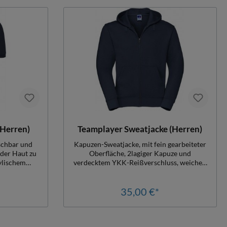
bendrupf!!)
Federn, 90% Daunen (kein Lebendrupf!)
(Herren)
Teamplayer Sweatjacke (Herren)
aschbar und
Kapuzen-Sweatjacke, mit fein gearbeiteter
der Haut zu
Oberfläche, 2lagiger Kapuze und
verdecktem YKK-Reißverschluss, weichen
d an den
Ärmelbündchen, optimale Passform durch
ingucker im
schlank geschnittene Schulterpartien und
llrounder in
Ärmel, mit stylischem Nackenband,
35,00 €*
engr. Leicht
Damengrößen leicht tailliert Herren
r, 100 %
regulär, auch in Kindergrößen erhältlich,
qm, 100 %
Material 280gr./ 80% Baumwolle, 20%
oloshirt,
Polyester