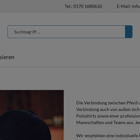
Tel.: 0170 1680610
E-Mail: inf
isieren
T-Shirts & Poloshirts
Pferdedecken
Pferdedecken
individualisieren
Halfter & Stricke
Die Verbindung zwischen Pferd un
Verbindung auch von außen sichtb
Hufglocken
Poloshirts sowie einer professio
Mannschaften und Teams aus. Jed
Wir empfehlen eine individuelle B