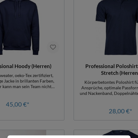
sional Hoody (Herren)
Professional Poloshir
Stretch (Herren
eater, oeko-Tex zertifiziert,
ge Jacke in brillanten Farben,
Körperbetontes Poloshirt f
r kann man sein Team nicht
Ansprüche, optimale Passform, Schulter-
 Innen angeraut und kuschelig,
und Nackenband, Doppelnähte
ohlfühljacke, langlebig,
Bündchen und Seitenschl
r Tragekomfort,
45,00 €*
einlaufvorbehandelt, Damengr. 
icht tailliert, Herrengr. Slim,
Knopf-Leiste, Herrengröße, 3-
28,00 €*
310gr./qm, 70% Baumwolle, 30%
Slim, hoher Tragekomfort, 
Polyester
215gr./qm, 95% Baumwolle, 