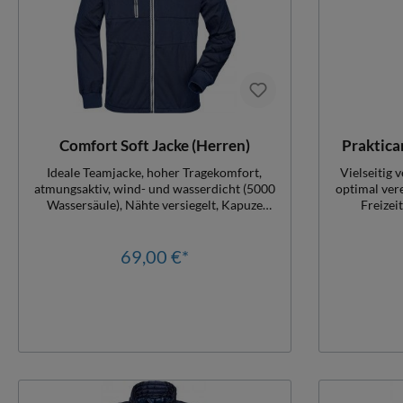
Comfort Soft Jacke (Herren)
Praktica
Ideale Teamjacke, hoher Tragekomfort,
Vielseitig
atmungsaktiv, wind- und wasserdicht (5000
optimal ver
Wassersäule), Nähte versiegelt, Kapuze
Freizei
abnehmbar, sehr gut zu veredeln
Reißverschl
Kontrastfarbige Reisverschlüsse, Damengr.
Herren r
Leicht tailliert, Herren slim Material
69,00 €*
Antipil
285gr./qm, 100 % Polyester