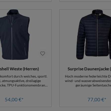
shell Weste (Herren)
Surprise Daunenjacke 
komfort durch weiches, sportl.
Hoch moderne federleichte D
, atmungsaktive, dreilagige
wind- und wasserabweisendes 
Jacke, TPU-Funktionsmembran,
geräumige Seitentasch
und winddicht, verstellbare
Reißverschluss, in Kontrastfa
 am Saum, 2 Innentaschen,
herrlich zu tragen, zu transp
en m. Reißverschluss, Damengr.
54,00 €*
wieder anzuziehen, glättet sic
77,00 €*
ehr gut für Veredelung geeignet,
Tragen, ein echter Gewinn, 
270 gr./qm, 92% Polyester, 8%
Material: 100% Polyamid, Fü