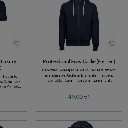
t Luxury
Professional Sweatjacke (Herren)
)
Kapuzen-Sweatjacke, oeko-Tex zertifiziert,
erstklassige Jacke in brillanten Farben,
ür höchste
perfekter kann man sein Team nicht
ausstatten! Innen angeraut und kuschelig, d
 an Ärmeln,
i e Wohlfühljacke, Langlebig,
itzen,
formbeständig, hoher Tragekomfort,
49,00 €*
Tailliert, 5-
Damengr. Leicht tailliert, Herrengr. Slim.
Knopf-Leiste,
Material: 310gr./qm, 70% Baumwolle, 30%
Material:
Polyester
5% Elastan